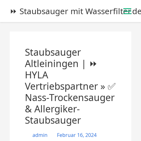
S
⏩ Staubsauger mit Wasserfilter.d
k
i
p
t
o
Staubsauger
c
o
Altleiningen | ⏩
n
HYLA
t
e
Vertriebspartner » ✅
n
Nass-Trockensauger
t
& Allergiker-
Staubsauger
admin
Februar 16, 2024