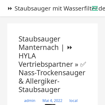
S
⏩ Staubsauger mit Wasserfilter.d
k
i
p
t
o
Staubsauger
c
o
Manternach | ⏩
n
HYLA
t
e
Vertriebspartner » ✅
n
Nass-Trockensauger
t
& Allergiker-
Staubsauger
admin
Mai 4, 2022
local