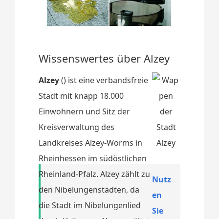
Wissenswertes über Alzey
Alzey
() ist eine verbandsfreie
Stadt mit knapp 18.000
Einwohnern und Sitz der
Kreisverwaltung des
Landkreises Alzey-Worms in
Rheinhessen im südöstlichen
Rheinland-Pfalz. Alzey zählt zu
Nutz
den Nibelungenstädten, da
en
die Stadt im Nibelungenlied
Sie