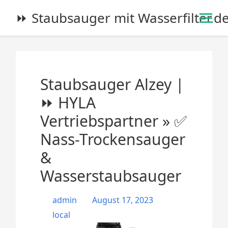
S
⏩ Staubsauger mit Wasserfilter.d
k
i
p
t
o
Staubsauger Alzey |
c
o
⏩ HYLA
n
Vertriebspartner » ✅
t
e
Nass-Trockensauger
n
&
t
Wasserstaubsauger
admin
August 17, 2023
local