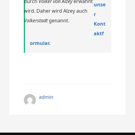
durch
Volker von Alzey
erwähnt
unse
wird. Daher wird Alzey auch
r
Volkerstadt
genannt.
Kont
aktf
ormular.
admin