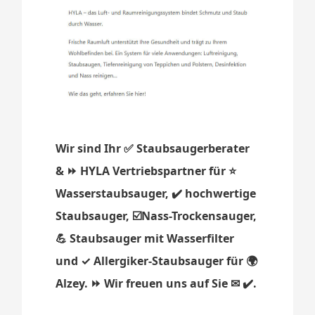
Wir sind Ihr ✅ Staubsaugerberater
& ⏩ HYLA Vertriebspartner für ⭐
Wasserstaubsauger, ✔️ hochwertige
Staubsauger, ☑️Nass-Trockensauger,
💪 Staubsauger mit Wasserfilter
und ✓ Allergiker-Staubsauger für 🌍
Alzey. ⏩ Wir freuen uns auf Sie ✉ ✔️.