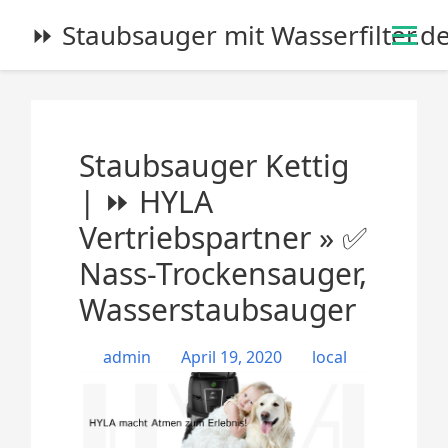
S
⏩ Staubsauger mit Wasserfilter.d
k
i
p
t
o
Staubsauger Kettig
c
o
| ⏩ HYLA
n
Vertriebspartner » ✅
t
e
Nass-Trockensauger,
n
Wasserstaubsauger
t
admin
April 19, 2020
local