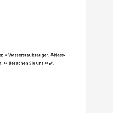
r, ⭐ Wasserstaubsauger, 🔝Nass-
h. ⏩ Besuchen Sie uns ✉ ✔️.