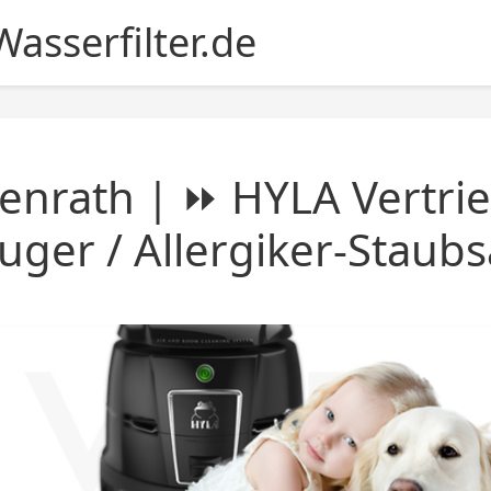
asserfilter.de
enrath | ⏩ HYLA Vertri
uger / Allergiker-Staub