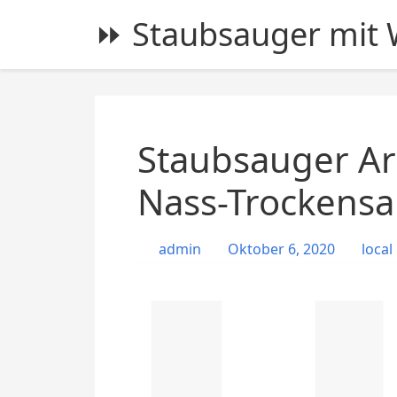
S
⏩ Staubsauger mit W
k
i
p
t
o
c
Staubsauger Ar
o
n
Nass-Trockensa
t
e
admin
Oktober 6, 2020
local
n
t