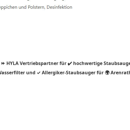
 ⏩ HYLA Vertriebspartner für ✔️ hochwertige Staubsauge
asserfilter und ✓ Allergiker-Staubsauger für 🌍 Arenrat