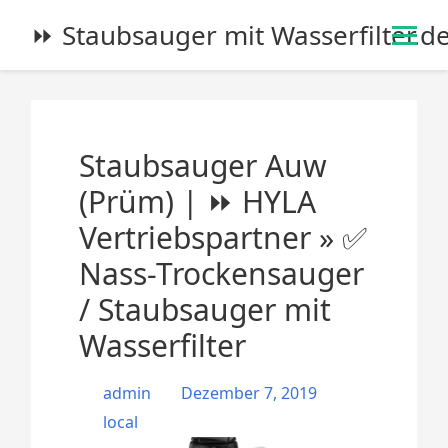
S
⏩ Staubsauger mit Wasserfilter.d
k
i
p
t
o
Staubsauger Auw
c
o
(Prüm) | ⏩ HYLA
n
Vertriebspartner » ✅
t
e
Nass-Trockensauger
n
/ Staubsauger mit
t
Wasserfilter
admin
Dezember 7, 2019
local