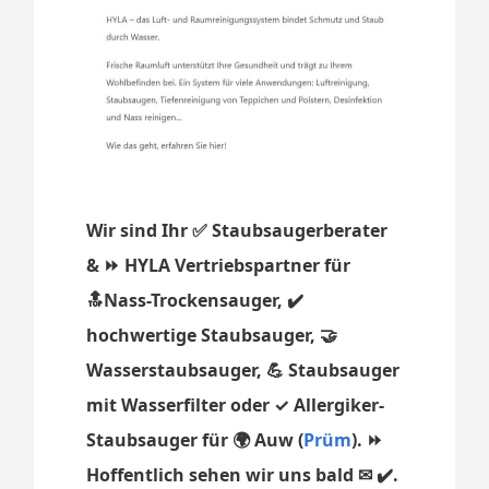
Wir sind Ihr ✅ Staubsaugerberater
& ⏩ HYLA Vertriebspartner für
🔝Nass-Trockensauger, ✔️
hochwertige Staubsauger, 🤝
Wasserstaubsauger, 💪 Staubsauger
mit Wasserfilter oder ✓ Allergiker-
Staubsauger für 🌍 Auw (
Prüm
). ⏩
Hoffentlich sehen wir uns bald ✉ ✔️.