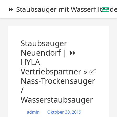
S
⏩ Staubsauger mit Wasserfilter.d
k
i
p
t
o
Staubsauger
c
o
Neuendorf | ⏩
n
HYLA
t
e
Vertriebspartner » ✅
n
Nass-Trockensauger
t
/
Wasserstaubsauger
admin
Oktober 30, 2019