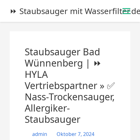
S
⏩ Staubsauger mit Wasserfilter.d
k
i
p
t
o
Staubsauger Bad
c
o
Wünnenberg | ⏩
n
HYLA
t
e
Vertriebspartner » ✅
n
Nass-Trockensauger,
t
Allergiker-
Staubsauger
admin
Oktober 7, 2024