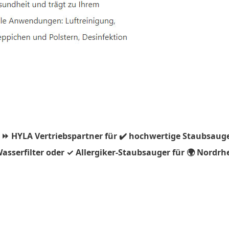
 ⏩ HYLA Vertriebspartner für ✔️ hochwertige Staubsauge
asserfilter oder ✓ Allergiker-Staubsauger für 🌍 Nordr