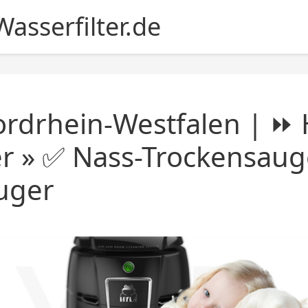
asserfilter.de
rdrhein-Westfalen | ⏩
er » ✅ Nass-Trockensaug
uger