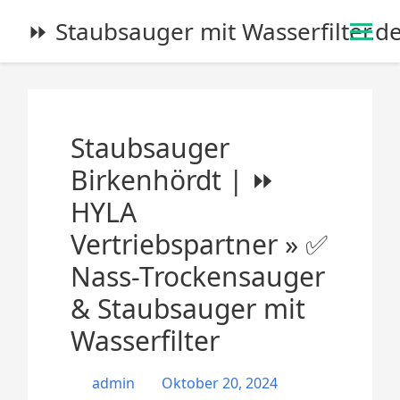
S
⏩ Staubsauger mit Wasserfilter.d
k
i
p
t
o
Staubsauger
c
o
Birkenhördt | ⏩
n
HYLA
t
e
Vertriebspartner » ✅
n
Nass-Trockensauger
t
& Staubsauger mit
Wasserfilter
admin
Oktober 20, 2024