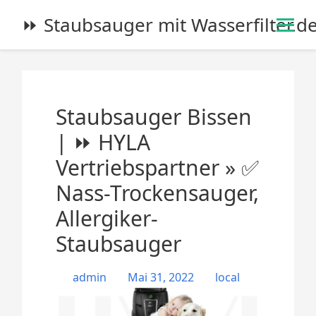
S
⏩ Staubsauger mit Wasserfilter.d
k
i
p
t
o
Staubsauger Bissen
c
o
| ⏩ HYLA
n
Vertriebspartner » ✅
t
e
Nass-Trockensauger,
n
Allergiker-
t
Staubsauger
admin
Mai 31, 2022
local