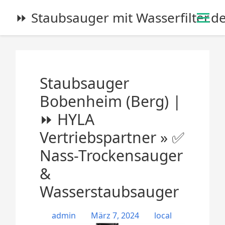
S
⏩ Staubsauger mit Wasserfilter.d
k
i
p
t
o
Staubsauger
c
o
Bobenheim (Berg) |
n
⏩ HYLA
t
e
Vertriebspartner » ✅
n
Nass-Trockensauger
t
&
Wasserstaubsauger
admin
März 7, 2024
local