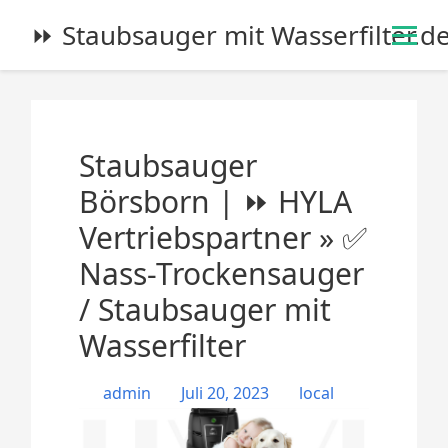
S
⏩ Staubsauger mit Wasserfilter.d
k
i
p
t
o
Staubsauger
c
o
Börsborn | ⏩ HYLA
n
Vertriebspartner » ✅
t
e
Nass-Trockensauger
n
/ Staubsauger mit
t
Wasserfilter
admin
Juli 20, 2023
local