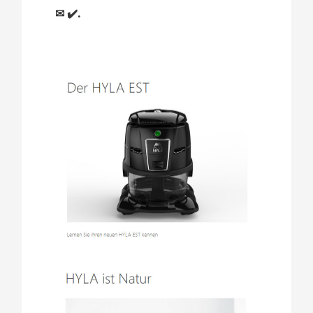
✉ ✔️.