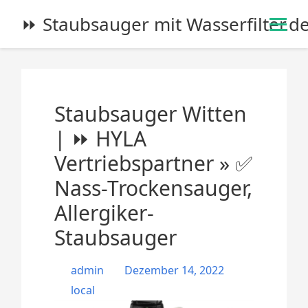
S
⏩ Staubsauger mit Wasserfilter.d
k
i
p
t
o
Staubsauger Witten
c
o
| ⏩ HYLA
n
Vertriebspartner » ✅
t
e
Nass-Trockensauger,
n
Allergiker-
t
Staubsauger
admin
Dezember 14, 2022
local