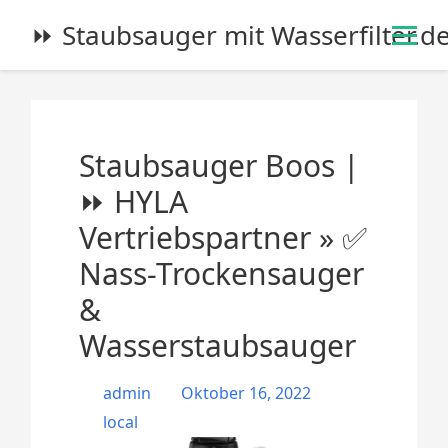
S
⏩ Staubsauger mit Wasserfilter.d
k
i
p
t
o
Staubsauger Boos |
c
o
⏩ HYLA
n
Vertriebspartner » ✅
t
e
Nass-Trockensauger
n
&
t
Wasserstaubsauger
admin
Oktober 16, 2022
local