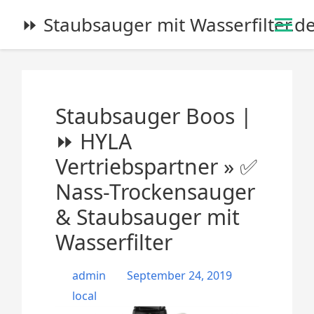
S
⏩ Staubsauger mit Wasserfilter.d
k
i
p
t
o
Staubsauger Boos |
c
o
⏩ HYLA
n
Vertriebspartner » ✅
t
e
Nass-Trockensauger
n
& Staubsauger mit
t
Wasserfilter
admin
September 24, 2019
local