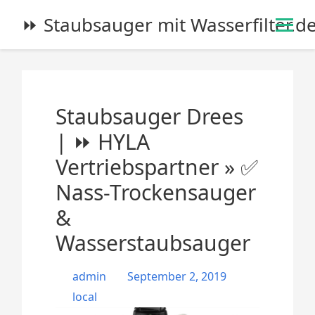
S
⏩ Staubsauger mit Wasserfilter.d
k
i
p
t
o
Staubsauger Drees
c
o
| ⏩ HYLA
n
Vertriebspartner » ✅
t
e
Nass-Trockensauger
n
&
t
Wasserstaubsauger
admin
September 2, 2019
local