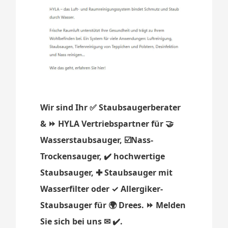
Wir sind Ihr ✅ Staubsaugerberater
& ⏩ HYLA Vertriebspartner für 🤝
Wasserstaubsauger, ☑️Nass-
Trockensauger, ✔️ hochwertige
Staubsauger, ✚ Staubsauger mit
Wasserfilter oder ✓ Allergiker-
Staubsauger für 🌍 Drees. ⏩ Melden
Sie sich bei uns ✉ ✔️.