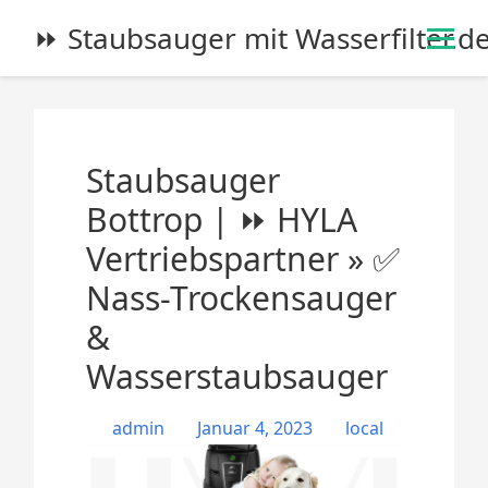
S
⏩ Staubsauger mit Wasserfilter.d
k
i
p
t
o
Staubsauger
c
o
Bottrop | ⏩ HYLA
n
Vertriebspartner » ✅
t
e
Nass-Trockensauger
n
&
t
Wasserstaubsauger
admin
Januar 4, 2023
local