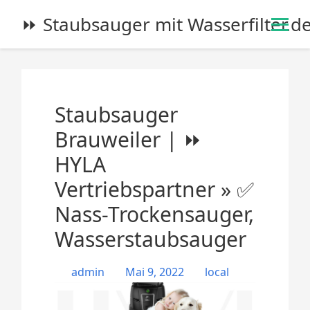
S
⏩ Staubsauger mit Wasserfilter.d
k
i
p
t
o
Staubsauger
c
o
Brauweiler | ⏩
n
HYLA
t
e
Vertriebspartner » ✅
n
Nass-Trockensauger,
t
Wasserstaubsauger
admin
Mai 9, 2022
local