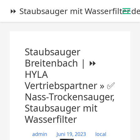
S
⏩ Staubsauger mit Wasserfilter.d
k
i
p
t
o
Staubsauger
c
o
Breitenbach | ⏩
n
HYLA
t
e
Vertriebspartner » ✅
n
Nass-Trockensauger,
t
Staubsauger mit
Wasserfilter
admin
Juni 19, 2023
local