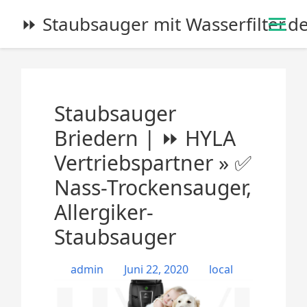
S
⏩ Staubsauger mit Wasserfilter.d
k
i
p
t
o
Staubsauger
c
o
Briedern | ⏩ HYLA
n
Vertriebspartner » ✅
t
e
Nass-Trockensauger,
n
Allergiker-
t
Staubsauger
admin
Juni 22, 2020
local