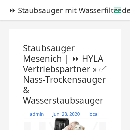
S
⏩ Staubsauger mit Wasserfilter.d
k
i
p
t
o
Staubsauger
c
o
Mesenich | ⏩ HYLA
n
Vertriebspartner » ✅
t
e
Nass-Trockensauger
n
&
t
Wasserstaubsauger
admin
Juni 28, 2020
local