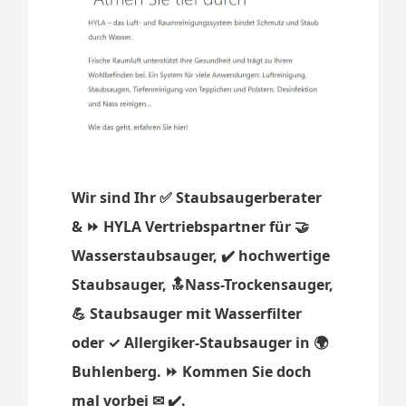
Wir sind Ihr ✅ Staubsaugerberater
& ⏩ HYLA Vertriebspartner für 🤝
Wasserstaubsauger, ✔️ hochwertige
Staubsauger, 🔝Nass-Trockensauger,
💪 Staubsauger mit Wasserfilter
oder ✓ Allergiker-Staubsauger in 🌍
Buhlenberg. ⏩ Kommen Sie doch
mal vorbei ✉ ✔️.