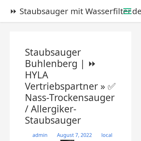
S
⏩ Staubsauger mit Wasserfilter.d
k
i
p
t
o
Staubsauger
c
o
Buhlenberg | ⏩
n
HYLA
t
e
Vertriebspartner » ✅
n
Nass-Trockensauger
t
/ Allergiker-
Staubsauger
admin
August 7, 2022
local