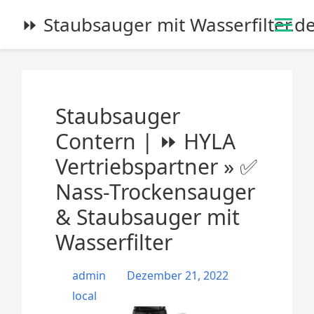
S
⏩ Staubsauger mit Wasserfilter.d
k
i
p
t
o
Staubsauger
c
o
Contern | ⏩ HYLA
n
Vertriebspartner » ✅
t
e
Nass-Trockensauger
n
& Staubsauger mit
t
Wasserfilter
admin
Dezember 21, 2022
local