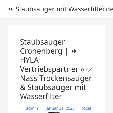
S
⏩ Staubsauger mit Wasserfilter.d
k
i
p
t
o
Staubsauger
c
o
Cronenberg | ⏩
n
HYLA
t
e
Vertriebspartner » ✅
n
Nass-Trockensauger
t
& Staubsauger mit
Wasserfilter
admin
Januar 31, 2023
local