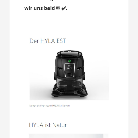
wir uns bald ✉ ✔️.