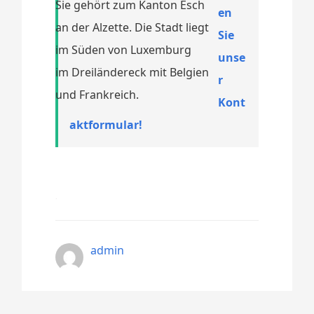
Sie gehört zum Kanton Esch
en
an der Alzette. Die Stadt liegt
Sie
im Süden von Luxemburg
unse
im Dreiländereck mit Belgien
r
und Frankreich.
Kont
aktformular!
admin