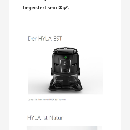
begeistert sein ✉ ✔️.