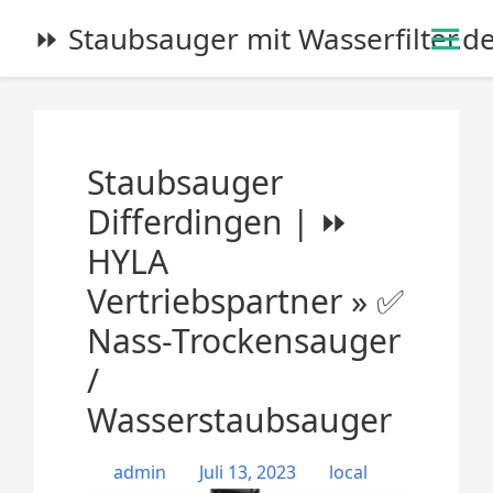
S
⏩ Staubsauger mit Wasserfilter.d
k
i
p
t
o
Staubsauger
c
o
Differdingen | ⏩
n
HYLA
t
e
Vertriebspartner » ✅
n
Nass-Trockensauger
t
/
Wasserstaubsauger
admin
Juli 13, 2023
local