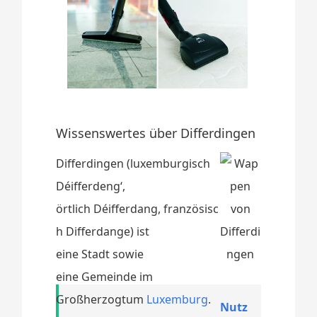
Wissenswertes über Differdingen
Differdingen (luxemburgisch
Déifferdeng‘,
örtlich Déifferdang, französisc
h Differdange) ist
eine Stadt sowie
eine Gemeinde im
Großherzogtum
Luxemburg
.
Nutz