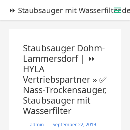
S
⏩ Staubsauger mit Wasserfilter.d
k
i
p
t
o
Staubsauger Dohm-
c
o
Lammersdorf | ⏩
n
HYLA
t
e
Vertriebspartner » ✅
n
Nass-Trockensauger,
t
Staubsauger mit
Wasserfilter
admin
September 22, 2019