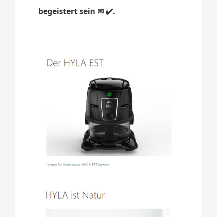
begeistert sein ✉ ✔️.