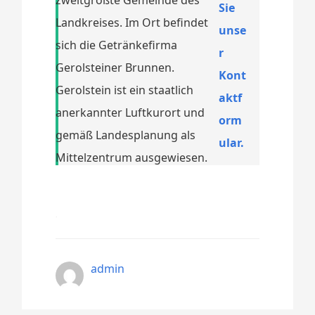
Sie
Landkreises. Im Ort befindet
unse
sich die Getränkefirma
r
Gerolsteiner Brunnen.
Kont
Gerolstein ist ein staatlich
aktf
anerkannter Luftkurort und
orm
gemäß Landesplanung als
ular.
Mittelzentrum ausgewiesen.
admin