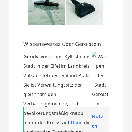
Wissenswertes über Gerolstein
Gerolstein
an der Kyll ist eine
Stadt in der Eifel im Landkreis
Vulkaneifel in Rheinland-Pfalz.
Sie ist Verwaltungssitz der
gleichnamigen
Verbandsgemeinde, und
bevölkerungsmäßig knapp
Nutz
hinter der Kreisstadt
Daun
die
en
zweitgrößte Gemeinde des