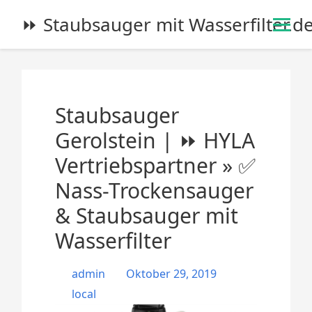
S
⏩ Staubsauger mit Wasserfilter.d
k
i
p
t
o
Staubsauger
c
o
Gerolstein | ⏩ HYLA
n
Vertriebspartner » ✅
t
e
Nass-Trockensauger
n
& Staubsauger mit
t
Wasserfilter
admin
Oktober 29, 2019
local