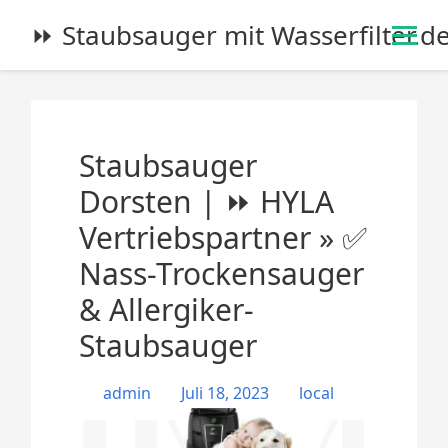
S
⏩ Staubsauger mit Wasserfilter.d
k
i
p
t
o
Staubsauger
c
o
Dorsten | ⏩ HYLA
n
Vertriebspartner » ✅
t
e
Nass-Trockensauger
n
& Allergiker-
t
Staubsauger
admin
Juli 18, 2023
local