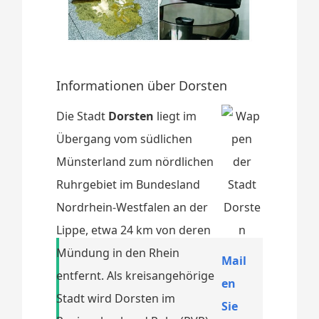
Informationen über Dorsten
Die Stadt
Dorsten
liegt im
Übergang vom südlichen
Münsterland zum nördlichen
Ruhrgebiet im Bundesland
Nordrhein-Westfalen an der
Lippe, etwa 24 km von deren
Mündung in den Rhein
Mail
entfernt. Als kreisangehörige
en
Stadt wird Dorsten im
Sie