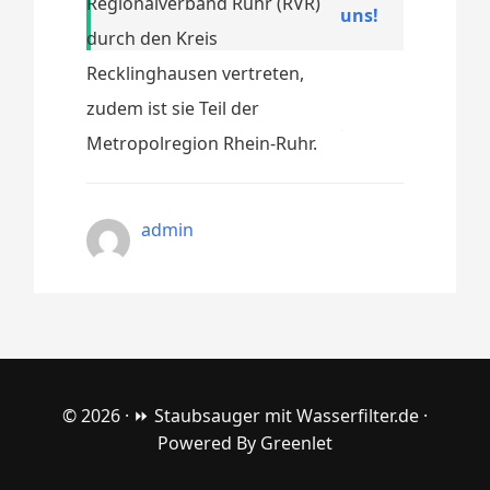
Regionalverband Ruhr (RVR)
uns!
durch den Kreis
Recklinghausen vertreten,
zudem ist sie Teil der
Metropolregion Rhein-Ruhr.
admin
© 2026 ·
⏩ Staubsauger mit Wasserfilter.de
·
Powered By
Greenlet