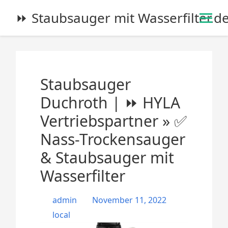
S
⏩ Staubsauger mit Wasserfilter.d
k
i
p
t
o
Staubsauger
c
o
Duchroth | ⏩ HYLA
n
Vertriebspartner » ✅
t
e
Nass-Trockensauger
n
& Staubsauger mit
t
Wasserfilter
admin
November 11, 2022
local