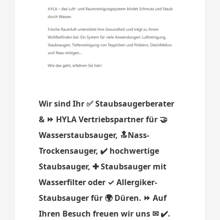
Wir sind Ihr ✅ Staubsaugerberater
& ⏩ HYLA Vertriebspartner für 🤝
Wasserstaubsauger, 🔝Nass-
Trockensauger, ✔️ hochwertige
Staubsauger, ✚ Staubsauger mit
Wasserfilter oder ✓ Allergiker-
Staubsauger für 🌍 Düren. ⏩ Auf
Ihren Besuch freuen wir uns ✉ ✔️.