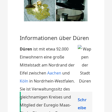
Informationen über Düren
Düren
ist mit etwa 92.000
Einwohnern eine große
Mittelstadt am Nordrand der
Eifel zwischen
Aachen
und
Köln
in Nordrhein-Westfalen.
Sie ist Verwaltungssitz des
gleichnamigen Kreises und
Schr
Mitglied der Euregio Maas-
eibe