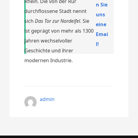
Rhein. Die von der Rur
n Sie
durchflossene Stadt nennt
uns
sich
Das Tor zur Nordeifel
. Sie
eine
ist geprägt von mehr als 1300
Emai
Jahren wechselvoller
l!
Geschichte und ihrer
modernen Industrie.
admin