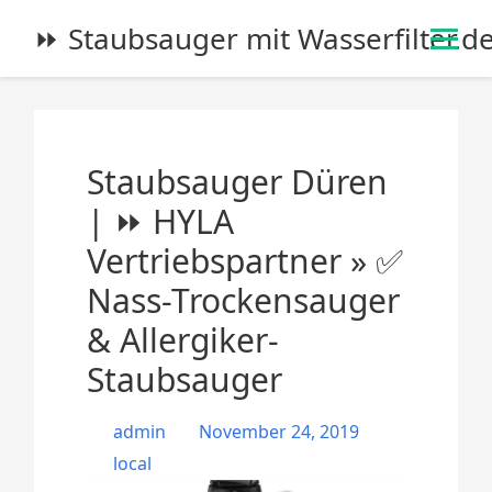
S
⏩ Staubsauger mit Wasserfilter.d
k
i
p
t
o
Staubsauger Düren
c
o
| ⏩ HYLA
n
Vertriebspartner » ✅
t
e
Nass-Trockensauger
n
& Allergiker-
t
Staubsauger
admin
November 24, 2019
local