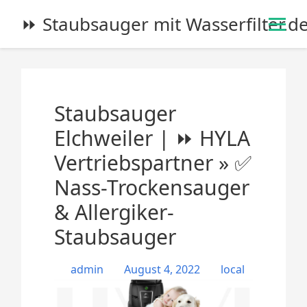
S
⏩ Staubsauger mit Wasserfilter.d
k
i
p
t
o
Staubsauger
c
o
Elchweiler | ⏩ HYLA
n
Vertriebspartner » ✅
t
e
Nass-Trockensauger
n
& Allergiker-
t
Staubsauger
admin
August 4, 2022
local