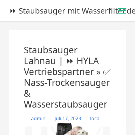
S
⏩ Staubsauger mit Wasserfilter.d
k
i
p
t
o
Staubsauger
c
o
Lahnau | ⏩ HYLA
n
Vertriebspartner » ✅
t
e
Nass-Trockensauger
n
&
t
Wasserstaubsauger
admin
Juli 17, 2023
local