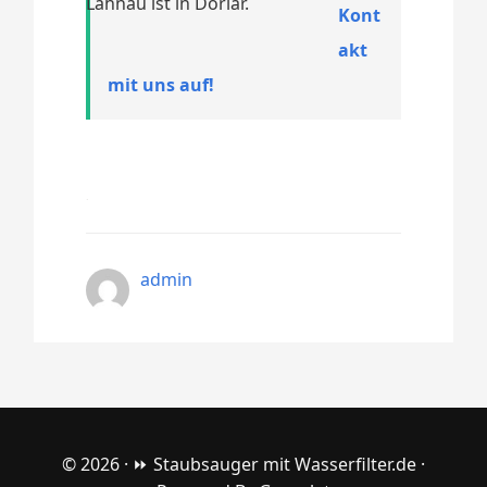
Lahnau ist in Dorlar.
Kont
akt
mit uns auf!
admin
© 2026 ·
⏩ Staubsauger mit Wasserfilter.de
·