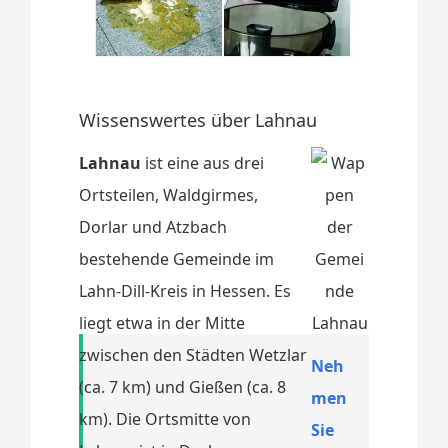
Wissenswertes über Lahnau
Lahnau
ist eine aus drei
Ortsteilen, Waldgirmes,
Dorlar und Atzbach
bestehende Gemeinde im
Lahn-Dill-Kreis in Hessen. Es
liegt etwa in der Mitte
zwischen den Städten Wetzlar
Neh
(ca. 7 km) und Gießen (ca. 8
men
km). Die Ortsmitte von
Sie