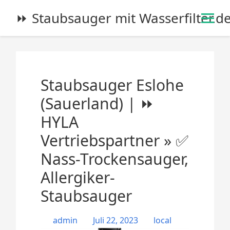
S
⏩ Staubsauger mit Wasserfilter.d
k
i
p
t
o
Staubsauger Eslohe
c
o
(Sauerland) | ⏩
n
HYLA
t
e
Vertriebspartner » ✅
n
Nass-Trockensauger,
t
Allergiker-
Staubsauger
admin
Juli 22, 2023
local