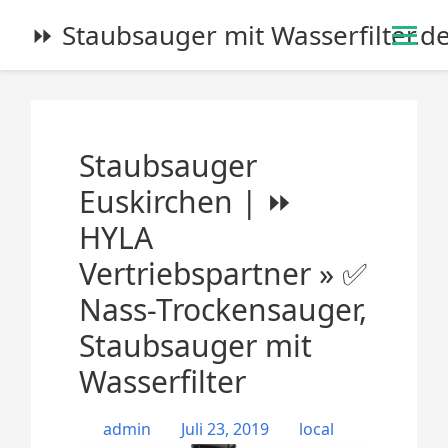
S
⏩ Staubsauger mit Wasserfilter.d
k
i
p
t
o
Staubsauger
c
o
Euskirchen | ⏩
n
HYLA
t
e
Vertriebspartner » ✅
n
Nass-Trockensauger,
t
Staubsauger mit
Wasserfilter
admin
Juli 23, 2019
local