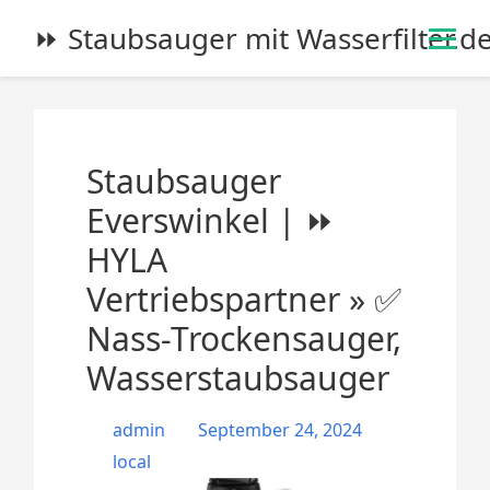
S
⏩ Staubsauger mit Wasserfilter.d
k
i
p
t
o
Staubsauger
c
o
Everswinkel | ⏩
n
HYLA
t
e
Vertriebspartner » ✅
n
Nass-Trockensauger,
t
Wasserstaubsauger
admin
September 24, 2024
local