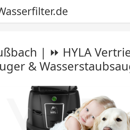
asserfilter.de
ußbach | ⏩ HYLA Vertri
auger & Wasserstaubsau