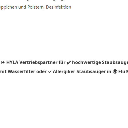
 ⏩ HYLA Vertriebspartner für ✔️ hochwertige Staubsauge
t Wasserfilter oder ✓ Allergiker-Staubsauger in 🌍 Fluß