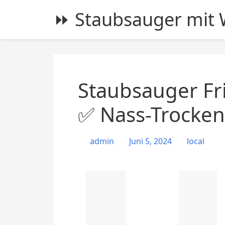
S
⏩ Staubsauger mit W
k
i
p
t
o
c
Staubsauger Fr
o
n
✅ Nass-Trocken
t
e
admin
Juni 5, 2024
local
n
t