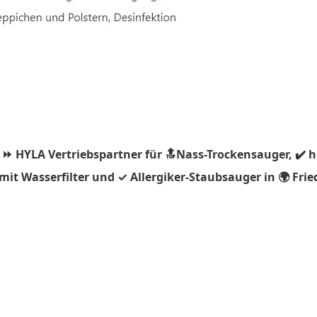
 ⏩ HYLA Vertriebspartner für 🔝Nass-Trockensauger, ✔️ 
it Wasserfilter und ✓ Allergiker-Staubsauger in 🌍 Frie