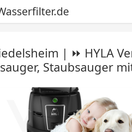
asserfilter.de
iedelsheim | ⏩ HYLA Ver
sauger, Staubsauger mit