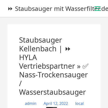
S
⏩ Staubsauger mit Wasserfilter.d
k
i
p
t
o
Staubsauger
c
o
Kellenbach | ⏩
n
HYLA
t
e
Vertriebspartner » ✅
n
Nass-Trockensauger
t
/
Wasserstaubsauger
admin
April 12, 2022
local