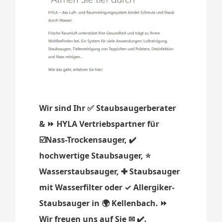
Wir sind Ihr ✅ Staubsaugerberater
& ⏩ HYLA Vertriebspartner für
☑️Nass-Trockensauger, ✔️
hochwertige Staubsauger, ⭐
Wasserstaubsauger, ✚ Staubsauger
mit Wasserfilter oder ✓ Allergiker-
Staubsauger in 🌍 Kellenbach. ⏩
Wir freuen uns auf Sie ✉ ✔️.