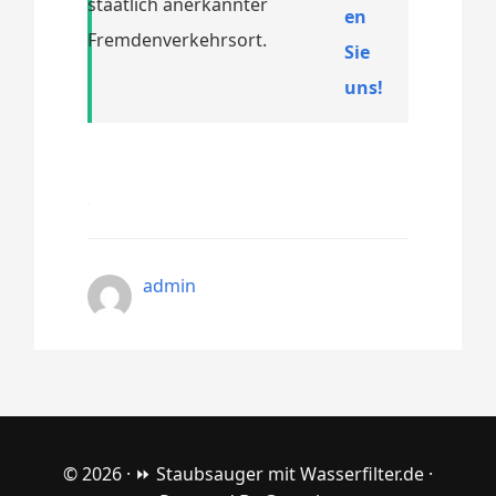
staatlich anerkannter
en
Fremdenverkehrsort.
Sie
uns!
admin
© 2026 ·
⏩ Staubsauger mit Wasserfilter.de
·