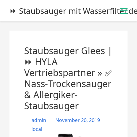
S
⏩ Staubsauger mit Wasserfilter.d
k
i
p
t
o
Staubsauger Glees |
c
o
⏩ HYLA
n
Vertriebspartner » ✅
t
e
Nass-Trockensauger
n
& Allergiker-
t
Staubsauger
admin
November 20, 2019
local