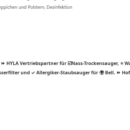
 ⏩ HYLA Vertriebspartner für ☑️Nass-Trockensauger, ⭐ W
rfilter und ✓ Allergiker-Staubsauger für 🌍 Bell. ⏩ Hof