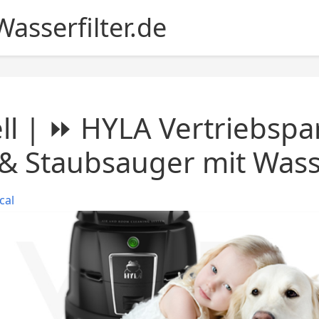
asserfilter.de
ll | ⏩ HYLA Vertriebspa
& Staubsauger mit Wasse
cal