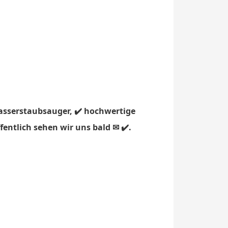
asserstaubsauger, ✔️ hochwertige
fentlich sehen wir uns bald ✉ ✔️.