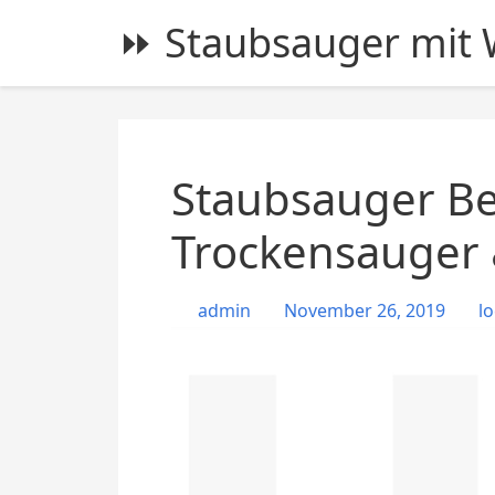
S
⏩ Staubsauger mit W
k
i
p
t
o
c
Staubsauger Be
o
n
Trockensauger 
t
e
admin
November 26, 2019
lo
n
t