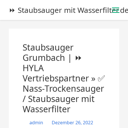
S
⏩ Staubsauger mit Wasserfilter.d
k
i
p
t
o
Staubsauger
c
o
Grumbach | ⏩
n
HYLA
t
e
Vertriebspartner » ✅
n
Nass-Trockensauger
t
/ Staubsauger mit
Wasserfilter
admin
Dezember 26, 2022