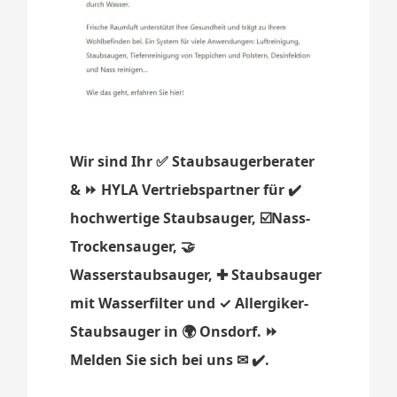
Wir sind Ihr ✅ Staubsaugerberater
& ⏩ HYLA Vertriebspartner für ✔️
hochwertige Staubsauger, ☑️Nass-
Trockensauger, 🤝
Wasserstaubsauger, ✚ Staubsauger
mit Wasserfilter und ✓ Allergiker-
Staubsauger in 🌍 Onsdorf. ⏩
Melden Sie sich bei uns ✉ ✔️.