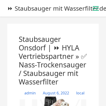
S
⏩ Staubsauger mit Wasserfilter.d
k
i
p
t
o
Staubsauger
c
o
Onsdorf | ⏩ HYLA
n
Vertriebspartner » ✅
t
e
Nass-Trockensauger
n
/ Staubsauger mit
t
Wasserfilter
admin
August 6, 2022
local