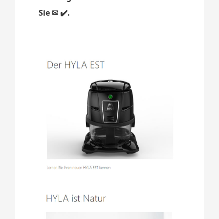
Sie ✉ ✔️.