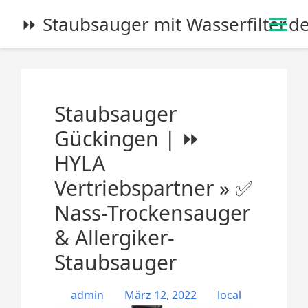
S
⏩ Staubsauger mit Wasserfilter.d
k
i
p
t
o
Staubsauger
c
o
Gückingen | ⏩
n
HYLA
t
e
Vertriebspartner » ✅
n
Nass-Trockensauger
t
& Allergiker-
Staubsauger
admin
März 12, 2022
local