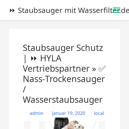
S
⏩ Staubsauger mit Wasserfilter.d
k
i
p
t
o
Staubsauger Schutz
c
o
| ⏩ HYLA
n
Vertriebspartner » ✅
t
e
Nass-Trockensauger
n
/
t
Wasserstaubsauger
admin
Januar 19, 2020
local