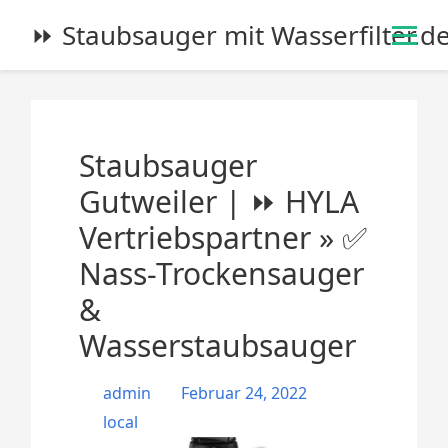
S
⏩ Staubsauger mit Wasserfilter.d
k
i
p
t
o
Staubsauger
c
o
Gutweiler | ⏩ HYLA
n
Vertriebspartner » ✅
t
e
Nass-Trockensauger
n
&
t
Wasserstaubsauger
admin
Februar 24, 2022
local