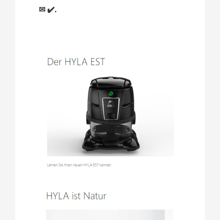
✉ ✔️.