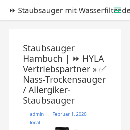
S
⏩ Staubsauger mit Wasserfilter.d
k
i
p
t
o
Staubsauger
c
o
Hambuch | ⏩ HYLA
n
Vertriebspartner » ✅
t
e
Nass-Trockensauger
n
/ Allergiker-
t
Staubsauger
admin
Februar 1, 2020
local