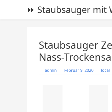
S
⏩ Staubsauger mit W
k
i
p
t
o
c
Staubsauger Ze
o
n
Nass-Trockens
t
e
admin
Februar 9, 2020
local
n
t