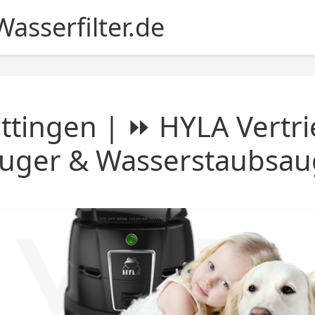
asserfilter.de
ttingen | ⏩ HYLA Vertri
auger & Wasserstaubsau