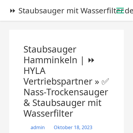
S
⏩ Staubsauger mit Wasserfilter.d
k
i
p
t
o
Staubsauger
c
o
Hamminkeln | ⏩
n
HYLA
t
e
Vertriebspartner » ✅
n
Nass-Trockensauger
t
& Staubsauger mit
Wasserfilter
admin
Oktober 18, 2023