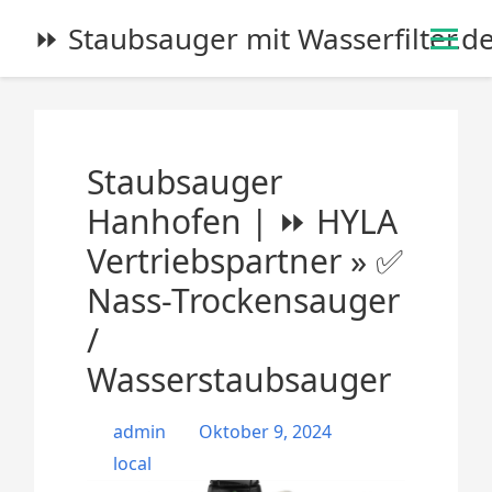
S
⏩ Staubsauger mit Wasserfilter.d
k
i
p
t
o
Staubsauger
c
o
Hanhofen | ⏩ HYLA
n
Vertriebspartner » ✅
t
e
Nass-Trockensauger
n
/
t
Wasserstaubsauger
admin
Oktober 9, 2024
local